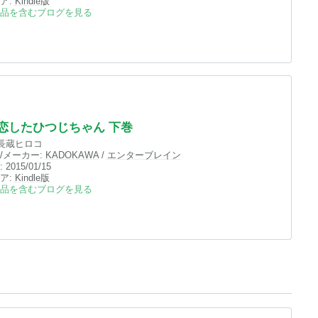
ア:
Kindle
版
品を含むブログを見る
恋したひつじちゃん 下巻
長蔵ヒロコ
/メーカー:
KADOKAWA
/
エンターブレイン
:
2015/01/15
ア:
Kindle
版
品を含むブログを見る