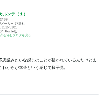
カルンテ（１）
森和美
/メーカー:
講談社
:
2015/01/23
ア:
Kindle
版
品を含むブログを見る
不思議みたいな感じのことが描かれているんだけどま
これからが本番という感じで様子見。