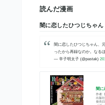
読んだ漫画
闇に恋したひつじちゃん
闇に恋したひつじちゃん、元
ったから再録なのか。なる
— 辛子明太子 (@pastak)
20
闇に
作者:
出版社
発売日