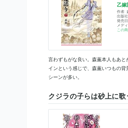
乙嫁
作者:
出版社
発売日
メディ
この商
言わずもがな良い。
森薫
本人もあと
インという感じで、
森薫
いつもの背
シーンが多い。
クジラの子らは砂上に歌