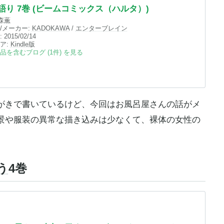
語り 7巻 (ビームコミックス（ハルタ）)
森薫
/メーカー:
KADOKAWA
/
エンターブレイン
:
2015/02/14
ア:
Kindle
版
品を含むブログ (1件) を見る
がきで書いているけど、今回はお風呂屋さんの話がメ
景や服装の異常な描き込みは少なくて、裸体の女性の
う
4巻