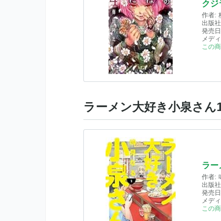
クジ
作者:
出版社
発売日
メディ
この商
ラーメン大好き小泉さん
ラー
作者:
出版社
発売日
メディ
この商