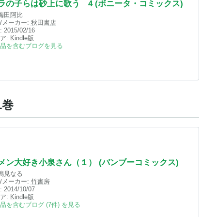
ラの子らは砂上に歌う 4 (ボニータ・コミックス)
梅田阿比
/メーカー:
秋田書店
:
2015/02/16
ア:
Kindle
版
品を含むブログを見る
1巻
メン大好き小泉さん（１） (バンブーコミックス)
鳴見なる
/メーカー:
竹書房
:
2014/10/07
ア:
Kindle
版
品を含むブログ (7件) を見る