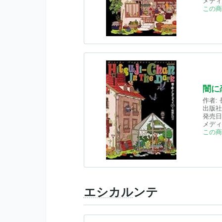
メディ
この商
闇に
作者:
出版社
発売日
メディ
この商
エシカル
ンテ