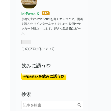
id:Pasta-K
はて
京都で主にJavaScriptを書くエンジニア。漫画
なブ
を読んだりインターネットをしたり映画やサ
ログ
ッカーを観たりします。好きな飲み物はビー
Pro
ル。
このブログについて
飲みに誘う🍺
@pastakを飲みに誘う🍺
検索