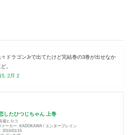
々ドラゴンJrで出てたけど完結巻の3巻が出せなか
ほど。
15, 2月 2
恋したひつじちゃん 上巻
長蔵ヒロコ
/メーカー:
KADOKAWA
/
エンターブレイン
:
2015/01/15