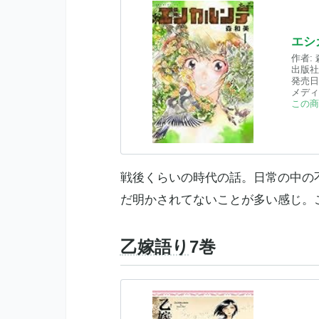
エシ
作者:
出版社
発売日
メディ
この商
戦後くらいの時代の話。日常の中の
だ明かされてないことが多い感じ。
乙嫁語り
7巻