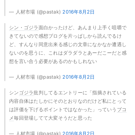
— 人材市場 (@pastak)
2016年8月2日
シン・ゴジラ
面白かったけど、あんまり上手く咀嚼で
きてないので感想ブログを片っぱしから読んでるけ
ど、すんなり同意出来る感じの文章になかなか遭遇し
ないのを思うに、これはダラダラとあーだこーだと感
想を言い合う必要があるのかもしれない
— 人材市場 (@pastak)
2016年8月2日
シン
ゴジラ
批判してるエントリーに「指摘されている
内容自体はたしかにそのとおりなのだけど私にとって
は評価を下げるポイントではなかった」っていう
ブコ
メ
毎回登場してて大変そうだと思った
— 人材市場 (@pastak)
2016年8月2日