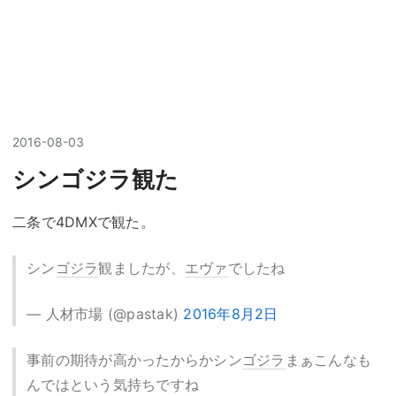
2016
-
08
-
03
シンゴジラ観た
二条で4DMXで観た。
シン
ゴジラ
観ましたが、
エヴァ
でしたね
— 人材市場 (@pastak)
2016年8月2日
事前の期待が高かったからかシン
ゴジラ
まぁこんなも
んではという気持ちですね